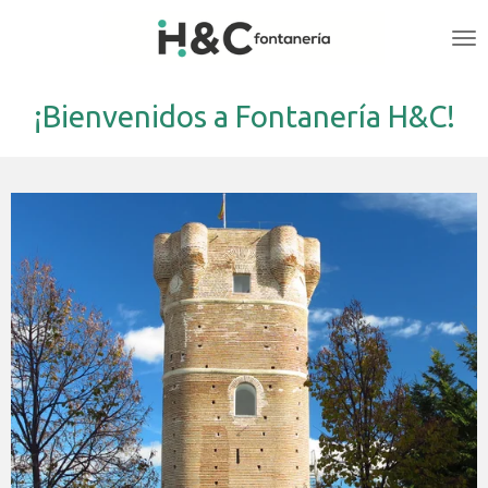
Ir
al
contenido
principal
¡Bienvenidos a Fontanería H&C!